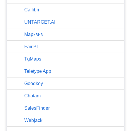
Callibri
UNTARGET.AI
Марквиз
Fair.BI
TgMaps
Teletype App
Goodkey
Chotam
SalesFinder
Webjack