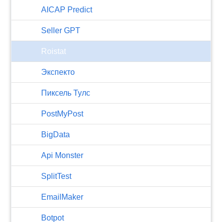
AICAP Predict
Seller GPT
Roistat
Экспекто
Пиксель Тулс
PostMyPost
BigData
Api Monster
SplitTest
EmailMaker
Botpot