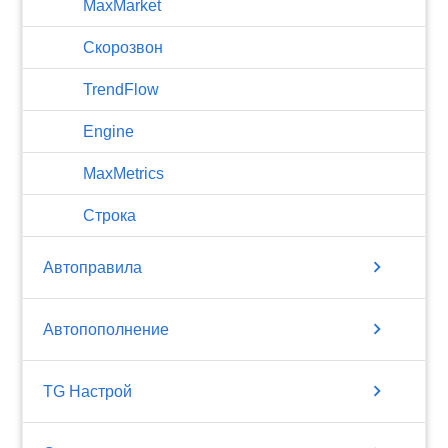
MaxMarket
Скорозвон
TrendFlow
Engine
MaxMetrics
Строка
chevron_right
Автоправила
chevron_right
Автопополнение
chevron_right
TG Настрой