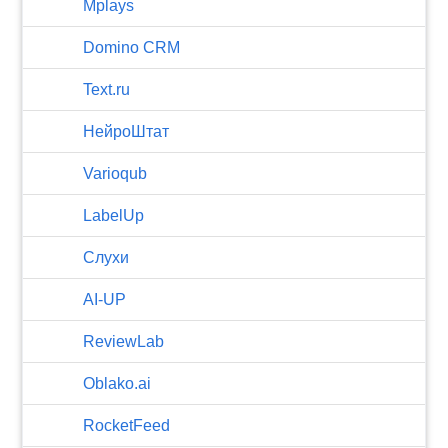
Mplays
Domino CRM
Text.ru
НейроШтат
Varioqub
LabelUp
Слухи
AI-UP
ReviewLab
Oblako.ai
RocketFeed