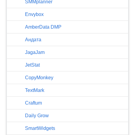
SMMplanner
Envybox
AmberData DMP
Андата
JagaJam
JetStat
CopyMonkey
TextMark
Craftum
​Daily Grow
SmartWidgets