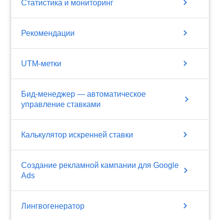
chevron_right
Статистика и мониторинг
chevron_right
Рекомендации
chevron_right
UTM-метки
Бид-менеджер — автоматическое
chevron_right
управление ставками
chevron_right
Калькулятор искренней ставки
Создание рекламной кампании для Google
chevron_right
Ads
chevron_right
Лингвогенератор